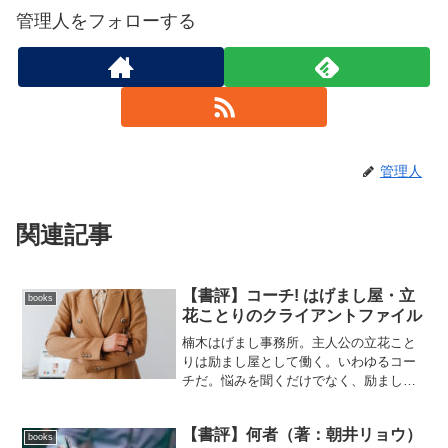
管理人をフォローする
管理人
関連記事
【書評】コーチ! はげまし屋・立
books
花ことりのクライアントファイル
楠木はげまし事務所。主人公の立花こと
りは励まし屋として働く。いわゆるコー
チだ。悩みを聞くだけでなく、励まして
行動できるようにするまでが仕事。コー
チする相手、クライアントは一癖ある人
【書評】何者（著：朝井リョウ）￼
物たち。ことりは、対面でコーチするこ
books