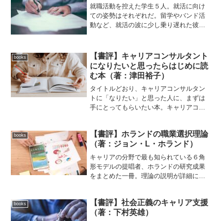
とはなく、電話やメール、...
就職活動を控えた学生５人。就活に向け
ての姿勢はそれぞれだ。留学やバンド活
動など、就活の波に少し乗り遅れた彼
ら。学生らしいこだわりを捨てきれない
もの、これまでの人生をかけた譲れない
ものを優先するもの、それぞれの選択が
【書評】キャリアコンサルタント
books
少しずつ明らかになっていく...
になりたいと思ったらはじめに読
む本（著：津田裕子）
タイトルどおり、キャリアコンサルタン
トに「なりたい」と思った人に、まずは
手にとってもらいたい本。キャリアコン
サルタント、という資格を知った瞬間か
ら気になって仕方がないと思われるポイ
【書評】ホランドの職業選択理論
ントが、読みやすくまとめられている。
books
（著：ジョン・L・ホランド）
見開き２ページに１トピッ...
キャリアの分野で最も知られている６角
形モデルの提唱者、ホランドの研究成果
をまとめた一冊。理論の説明が詳細に行
われているのに加え、その正当性に関す
る評価についても、30年以上にわたって
【書評】社会正義のキャリア支援
行われた多くの実証的根拠がまとめられ
books
（著：下村英雄）
ている。６角形モデルは...