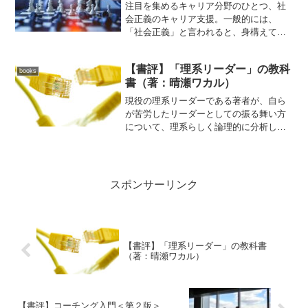
注目を集めるキャリア分野のひとつ、社
会正義のキャリア支援。一般的には、
「社会正義」と言われると、身構えてし
まう人が多いのではないだろうか。本書
を読むと、「社会正義」と言っても、高
【書評】「理系リーダー」の教科
邁な理想というだけでもないことがわか
books
書（著：晴瀬ワカル）
る。本来のキャリア支援の姿...
現役の理系リーダーである著者が、自ら
が苦労したリーダーとしての振る舞い方
について、理系らしく論理的に分析し、
対応策についてまとめられた本。著者が
見出した、さまざまな方法が、実際の失
敗エピソードをふんだんに盛り込みなが
ら紹介されている。まず、...
スポンサーリンク
【書評】「理系リーダー」の教科書
（著：晴瀬ワカル）
【書評】コーチング入門＜第２版＞