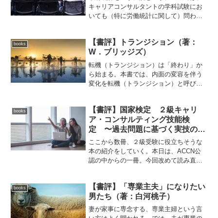
キャリアコンサルタントの学科試験にお
いても（特に労働統計に関して）問われ
ている要素の１つである。本書では、若
者の動向に焦点を当てて、様々な統計を
【書評】トランジション（著：
読み解いている。誰も皆、自分が若者だ
books
W．ブリッジズ）
った時代があり、若者とは...
転機（トランジション）は「終わり」か
ら始まる。本書では、内面の変容を伴う
変化を転機（トランジション）と呼び、
単なる環境の変化（チェンジ）とは異な
るものとしている。転機は不意に襲いか
【書評】国家検定 ２級キャリ
かるものであり、「終わり」「ニュート
books
ア・コンサルティング技能検
ラルゾーン」「新たな始ま...
定 〜過去問題に基づく実技の視
点、考え方〜 （編：特定非営利
ここから数冊、２級受験に役立ちそうな
活動法人キャリコンサルティング
本の紹介をしていく。本日は、ACCN公
協議会）
認の中からの一冊。今回改めて読み直
し。非常に良かったので、こちらで紹介
したい。購入した当初は、なぜこの本が
【書評】「専業主夫」になりたい
勧められているのか、よくわからなかっ
books
男たち（著：白河桃子）￼￼
た。初学者の目には、どれ...
妻が家事に専念する、専業主婦という言