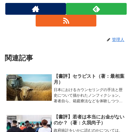
管理人
関連記事
【書評】セラピスト（著：最相葉
books
月）￼￼
日本におけるカウンセリングの手法と歴
史について描かれたノンフィクション。
著者自ら、箱庭療法などを体験しつつ、
日本での心理療法の歴史を辿っていく。
日本では河合隼雄によって広く知られた
【書評】若者は本当にお金がない
箱庭療法。それと中井久夫の絵画療法を
books
のか？（著：久我尚子）￼￼
中心にストーリーは進んで...
政府統計をいかに読むのかについては、