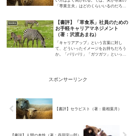
い方はよく聞かれる。では、夫が専業の
「専業主夫」はどのくらいいるのだろう
か。著者によると、今「主夫」は日本に
１１万人といわれているらしい。正確に
【書評】「草食系」社員のための
は第3号被保険者の男性が11万人いるとい
books
お手軽キャリアマネジメント
うことだ（ちなみに女...
（著：沢渡あまね）
「キャリアアップ」という言葉に対し
て、どういったイメージをお持ちだろう
か。「バリバリ」「ガツガツ」といっ
た、どことなく「肉食系」なイメージを
持つ方が多いのではないだろうか。本書
では、「バリバリ」「ガツガツ」しな
い、「草食系」タイプの人でもキ...
スポンサーリンク
【書評】セラピスト（著：最相葉月）￼￼
【書評】人間の本性（著：丹羽宇一郎）￼￼